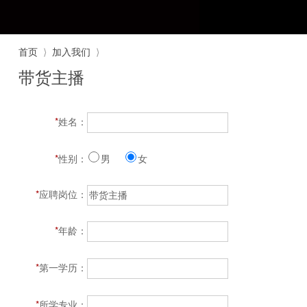
首页
⟩
加入我们
⟩
带货主播
*
姓名：
*
性别：
男
女
*
应聘岗位：
*
年龄：
*
第一学历：
*
所学专业：