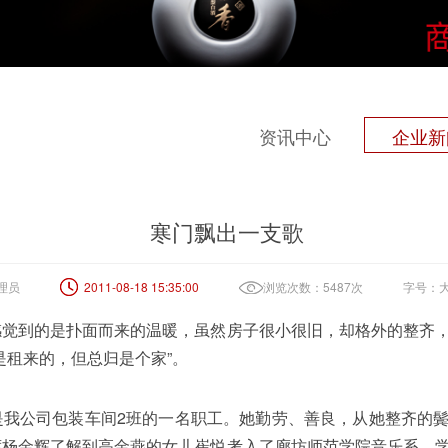
资讯中心
企业新
寒门飘出一支歌
理员
2011-08-18 15:35:00
浏览次数：5487次
字号：
感觉到的是扑面而来的温暖，虽然房子很小很旧，却格外的整齐
是租来的，但总归是个家”。
是我公司包装车间2班的一名职工。她勤劳、善良，从她整齐的
席杨金辉了解到高金燕的女儿崔悦考入了廊坊师范学院音乐系，