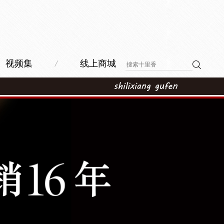
视频集
/
线上商城