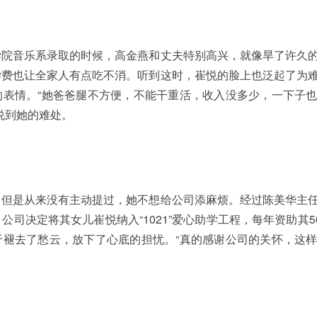
学院音乐系录取的时候，高金燕和丈夫特别高兴，就像旱了许久
学费也让全家人有点吃不消。听到这时，崔悦的脸上也泛起了为
的表情。“她爸爸腿不方便，不能干重活，收入没多少，一下子
说到她的难处。
，但是从来没有主动提过，她不想给公司添麻烦。经过陈美华主
公司决定将其女儿崔悦纳入“1021”爱心助学工程，每年资助其5
于褪去了愁云，放下了心底的担忧。“真的感谢公司的关怀，这