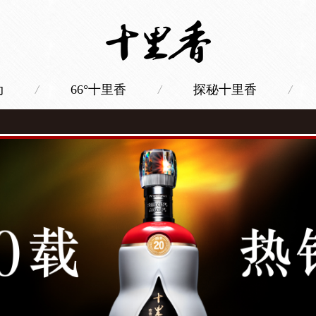
动
/
66°十里香
/
探秘十里香
/